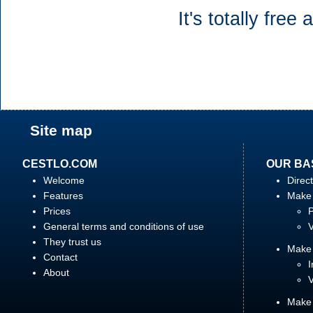
It's totally fre
Site map
CESTLO.COM
OUR BA
Welcome
Direct
Features
Make 
Prices
P
General terms and conditions of use
V
They trust us
Make 
Contact
I
About
V
Make 