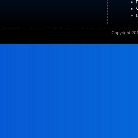
P
V
D
Copyright 201