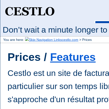
Don’t wait a minute longer t
pres
You are here:
cestlo.com
>
Prices
Prices /
Features
Cestlo est un site de factu
particulier sur son temps li
s'approche d'un résultat prof